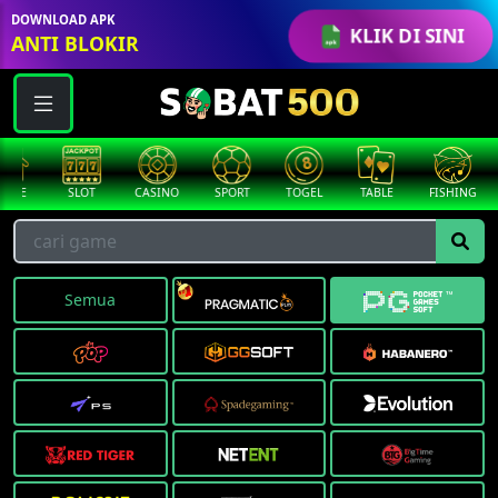
DOWNLOAD APK
KLIK DI SINI
ANTI BLOKIR
SLOT
CASINO
SPORT
TOGEL
TABLE
FISHING
COCK
Semua