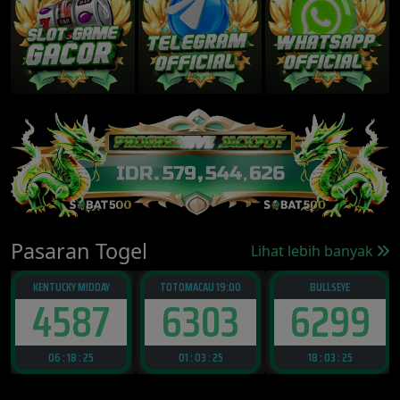
Pasaran Togel
Lihat lebih banyak
TOTOMACAU 19:00
BULLSEYE
CALIFORNIA
6303
6299
0744
01 : 03 : 24
18 : 03 : 24
14 : 33 : 24