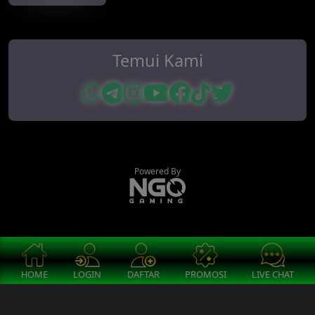
Temui Kami
nm****xi
Telah Berhasil Melakukan Withdraw
Rp 6.488.000,00
Powered By
HOME
LOGIN
DAFTAR
PROMOSI
LIVE CHAT