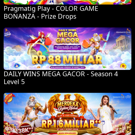
Pragmatig Play - COLOR GAME
BONANZA - Prize Drops
DAILY WINS MEGA GACOR - Season 4
Level 5