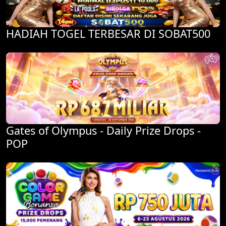
HADIAH TOGEL TERBESAR DI SOBAT500
Gates of Olympus - Daily Prize Drops -
POP