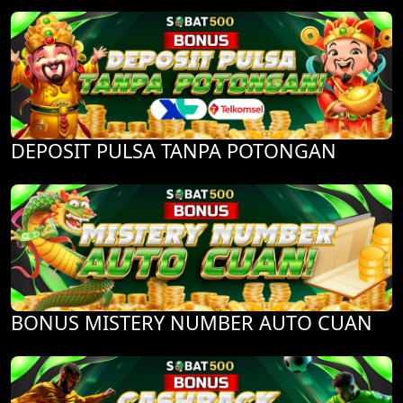
DEPOSIT PULSA TANPA POTONGAN
BONUS MISTERY NUMBER AUTO CUAN