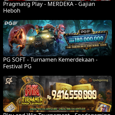
Pragmatig Play - MERDEKA - Gajian
Heboh
PG SOFT - Turnamen Kemerdekaan -
Festival PG