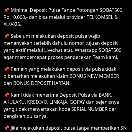
📌 Minimal Deposit Pulsa Tanpa Potongan SOBAT500
Rp 10.000,- dan bisa melalui provider TELKOMSEL &
XL/AXIS.
📌 Sebelum melakukan deposit pulsa wajib
menanyakan terlebih dahulu nomor tujuan deposit
yang aktif melalui Livechat atau Whatsapp SOBAT500
agar mempercepat proses pengecekan Team kami.
📌 Pemain yang melakukan deposit via pulsa tidak
dibenarkan melakukan klaim BONUS NEW MEMBER
dan BONUS DEPOSIT HARIAN.
📌 Kami tidak menerima Deposit Pulsa via BANK,
AKULAKU, KREDIVO, LINKAJA, GOPAY dan sejenisnya
yang tidak menyartakan kode SERIAL NUMBER dari
pengisian pulsanya.
📌 Jika melakukan deposit pulsa tanpa memberikan SN