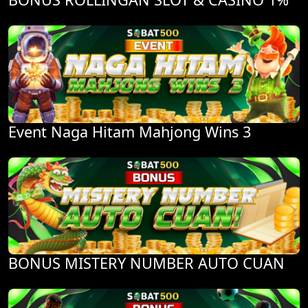
Event Naga Hitam Mahjong Wins 3
BONUS MISTERY NUMBER AUTO CUAN