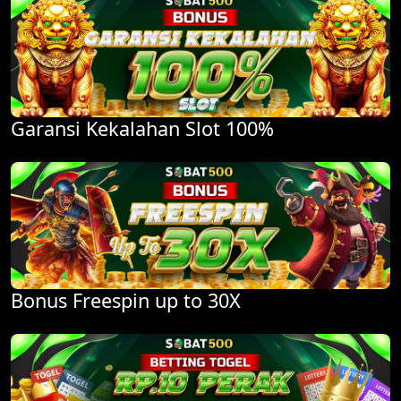
Garansi Kekalahan Slot 100%
Bonus Freespin up to 30X