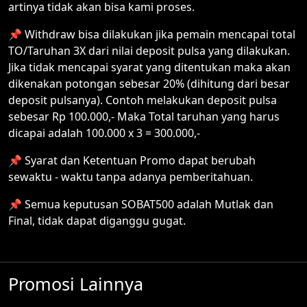
artinya tidak akan bisa kami proses.
📌 Withdraw bisa dilakukan jika pemain mencapai total
TO/Taruhan 3X dari nilai deposit pulsa yang dilakukan.
Jika tidak mencapai syarat yang ditentukan maka akan
dikenakan potongan sebesar 20% (dihitung dari besar
deposit pulsanya). Contoh melakukan deposit pulsa
sebesar Rp 100.000,- Maka Total taruhan yang harus
dicapai adalah 100.000 x 3 = 300.000,-
📌 Syarat dan Ketentuan Promo dapat berubah
sewaktu - waktu tanpa adanya pemberitahuan.
📌 Semua keputusan SOBAT500 adalah Mutlak dan
Final, tidak dapat diganggu gugat.
Promosi Lainnya