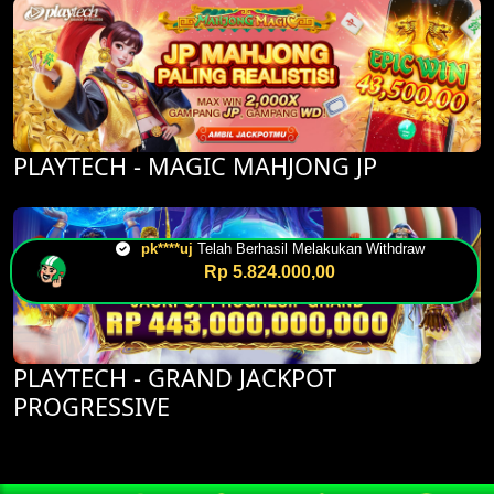
PLAYTECH - MAGIC MAHJONG JP
pk****uj
Telah Berhasil Melakukan Withdraw
Rp 5.824.000,00
PLAYTECH - GRAND JACKPOT
PROGRESSIVE