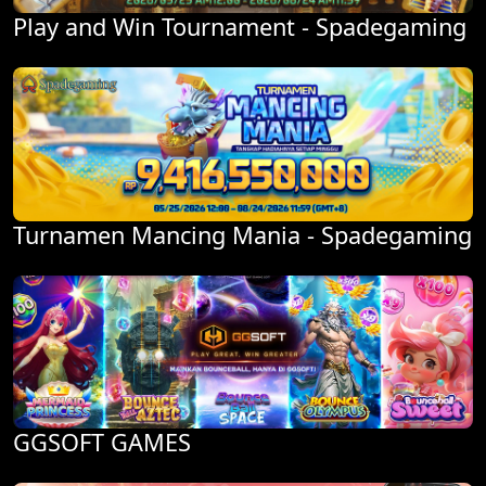
Play and Win Tournament - Spadegaming
Turnamen Mancing Mania - Spadegaming
GGSOFT GAMES