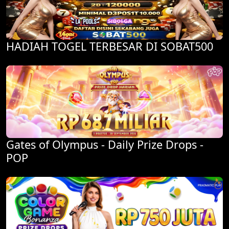
HADIAH TOGEL TERBESAR DI SOBAT500
Gates of Olympus - Daily Prize Drops -
POP